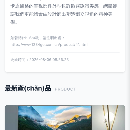
卡通風格的電視部件外型也許微露詼諧美感；總體卻
讓我們更能體會由設計師出塑造獨立視角的精神美
學。
如若轉(zhuǎn)載，請注明出處：
http://www.1234go.com.cn/product/41.html
更新時間：2026-08-06 08:56:23
最新產(chǎn)品
PRODUCT