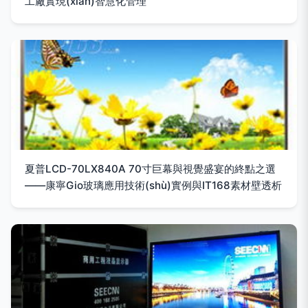
工廠實現(xiàn)智慧化管理
夏普LCD-70LX840A 70寸巨幕與視覺盛宴的終點之選
——康寧Gio玻璃應用技術(shù)實例與IT168素材壁透析