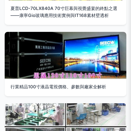
夏普LCD-70LX840A 70寸巨幕與視覺盛宴的終點之選
——康寧Gio玻璃應用技術實例與IT168素材壁透析
行業精品100寸液晶電視價格、參數與廠家全解析