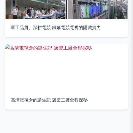
軍工品質、深耕電競 鐵幕電競電視的隱藏實力
高清電視盒的誕生記 邁樂工廠全程探秘