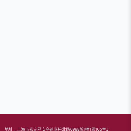
地址：上海市嘉定區安亭鎮嘉松北路6988號1幢1層105室J